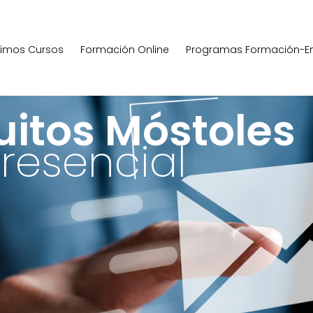
ximos Cursos
Formación Online
Programas Formación-E
uitos Móstoles
resencial