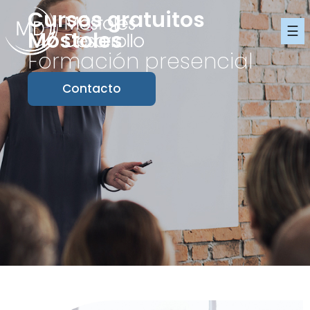
Cursos gratuitos
☰
Móstoles
Formación presencial
Contacto