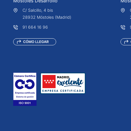
Móstoles Desarrollo
Móst
C/ Salcillo, 4 bis
28932 Móstoles (Madrid)
91 664 16 96