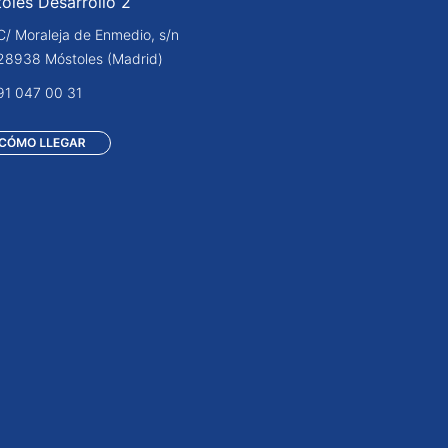
oles Desarrollo 2
C/ Moraleja de Enmedio, s/n
28938 Móstoles (Madrid)
91 047 00 31