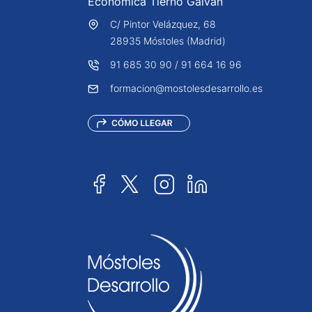
Económica Tierno Galván
C/ Pintor Velázquez, 68
28935 Móstoles (Madrid)
91 685 30 90
/
91 664 16 96
formacion@mostolesdesarrollo.es