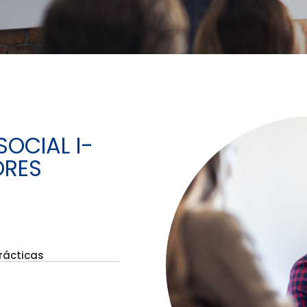
OCIAL I-
ORES
rácticas