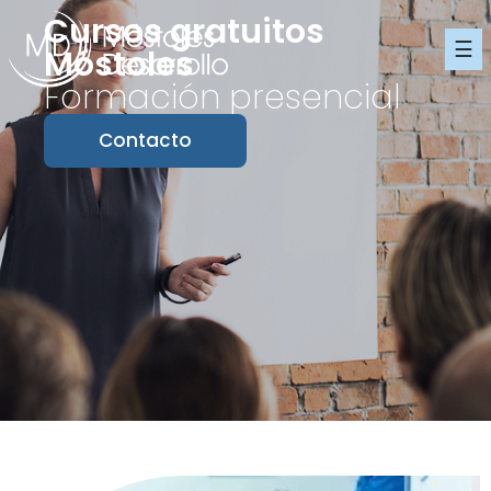
Cursos gratuitos
☰
Móstoles
Formación presencial
Contacto